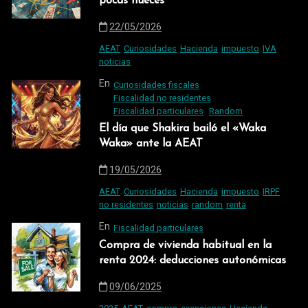
pocas nueces
22/05/2026
AEAT
Curiosidades
Hacienda
impuesto
IVA
noticias
En
Curiosidades fiscales
Fiscalidad no residentes
Fiscalidad particulares
Random
El día que Shakira bailó el «Waka
Waka» ante la AEAT
19/05/2026
AEAT
Curiosidades
Hacienda
impuesto
IRPF
no residentes
noticias
random
renta
En
Fiscalidad particulares
Compra de vivienda habitual en la
renta 2024: deducciones autonómicas
09/06/2025