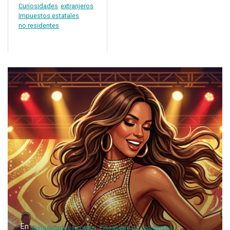
Curiosidades
extranjeros
Impuestos estatales
no residentes
En
Curiosidades fiscales
Fiscalidad no residentes