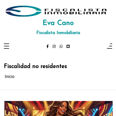
Saltar
al
contenido
Eva Cano
Fiscalista Inmobiliaria
Fiscalidad no residentes
Inicio