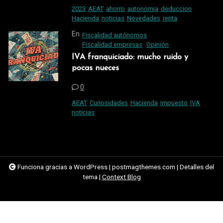
2023
AEAT
ahorro
autonomia
deduccion
Hacienda
noticias
Novedades
renta
En
Fiscalidad autónomos
Fiscalidad empresas
Opinión
IVA franquiciado: mucho ruido y
pocas nueces
0
AEAT
Curiosidades
Hacienda
impuesto
IVA
noticias
Funciona gracias a WordPress
|
postmagthemes.com
|
Detalles del
tema
|
Context Blog