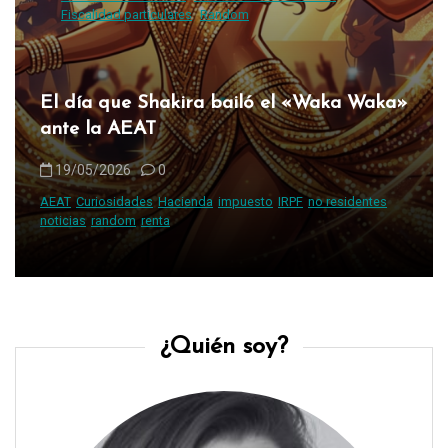
Fiscalidad particulares
Random
El día que Shakira bailó el «Waka Waka»
ante la AEAT
19/05/2026
0
AEAT
Curiosidades
Hacienda
impuesto
IRPF
no residentes
noticias
random
renta
¿Quién soy?