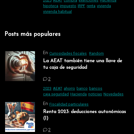
2025
AEAT
compra
exenciones
Hacienda
hipoteca
impuesto
IRPF
renta
vivienda
vivienda habitual
Posts más populares
En
Curiosidades fiscales
Random
La AEAT también tiene una llave de
tu caja de seguridad
2
2023
AEAT
ahorro
banco
bancos
caja seguridad
Hacienda
noticias
Novedades
En
Fiscalidad particulares
Renta 2023: deducciones autonómicas
(I)
2