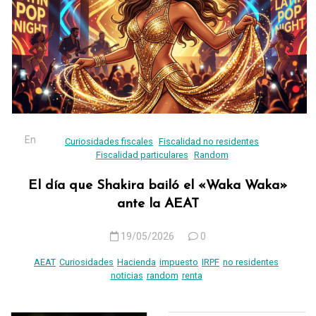
En
Curiosidades fiscales
Fiscalidad no residentes
Fiscalidad particulares
Random
El día que Shakira bailó el «Waka Waka»
ante la AEAT
19/05/2026
0
AEAT
Curiosidades
Hacienda
impuesto
IRPF
no residentes
noticias
random
renta